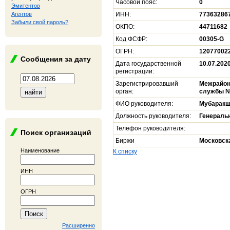
Часовой пояс:
0
Эмитентов
Агентов
ИНН:
77363286
Забыли свой пароль?
ОКПО:
44711682
Код ФСФР:
00305-G
ОГРН:
12077002
Сообщения за дату
Дата государственной
10.07.202
регистрации:
Зарегистрировавший
Межрайон
орган:
службы № 
ФИО руководителя:
Мубаракш
Должность руководителя:
Генераль
Телефон руководителя:
Поиск организаций
Биржи
Московск
Наименование
К списку
ИНН
ОГРН
Расширенно