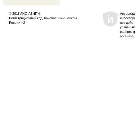
© 2011 АНО АЗИПИ
Ассоциац
Регистрационный код, присвоенный Банком
инвестор
России - 2
лет дейс
уставным
распрост
организа