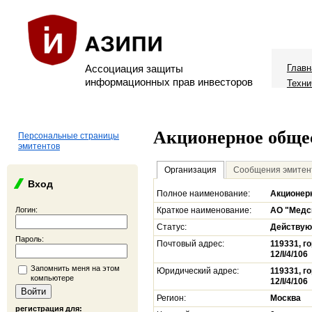
Ассоциация защиты
Главн
информационных прав инвесторов
Техни
Акционерное обще
Персональные страницы
эмитентов
Организация
Сообщения эмитен
Вход
Полное наименование:
Акционер
Логин:
Краткое наименование:
АО "Медс
Статус:
Действу
Пароль:
Почтовый адрес:
119331, го
12/I/4/106
Запомнить меня на этом
Юридический адрес:
119331, го
компьютере
12/I/4/106
Регион:
Москва
регистрация для: