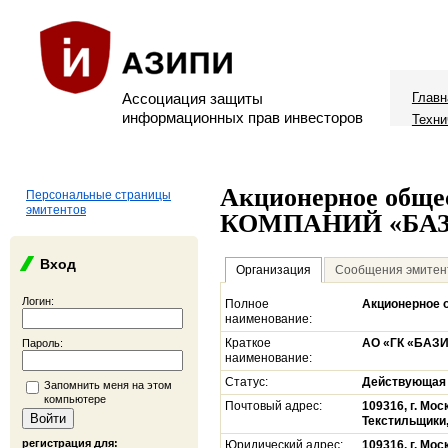
Ассоциация защиты
Главн
информационных прав инвесторов
Техни
Акционерное общ
Персональные страницы
эмитентов
КОМПАНИЙ «БА
Вход
Организация
Сообщения эмитен
Логин:
Полное
Акционерное
наименование:
Краткое
АО «ГК «БАЗ
Пароль:
наименование:
Статус:
Действующая
Запомнить меня на этом
компьютере
Почтовый адрес:
109316, г. Мос
Текстильщики, 
регистрация для:
Юридический адрес:
109316, г. Мос