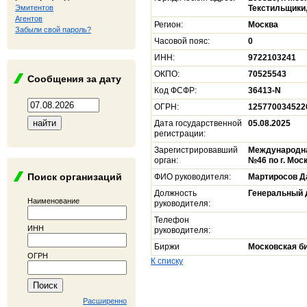
Эмитентов
Текстильщики, 
Агентов
Регион:
Москва
Забыли свой пароль?
Часовой пояс:
0
ИНН:
9722103241
ОКПО:
70525543
Сообщения за дату
Код ФСФР:
36413-N
ОГРН:
125770034522
Дата государственной
05.08.2025
регистрации:
Зарегистрировавший
Международна
орган:
№46 по г. Мос
Поиск организаций
ФИО руководителя:
Мартиросов Д
Должность
Генеральный 
Наименование
руководителя:
Телефон
ИНН
руководителя:
Биржи
Московская б
ОГРН
К списку
Расширенно