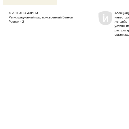
© 2011 АНО АЗИПИ
Ассоциац
Регистрационный код, присвоенный Банком
инвестор
России - 2
лет дейс
уставным
распрост
организа