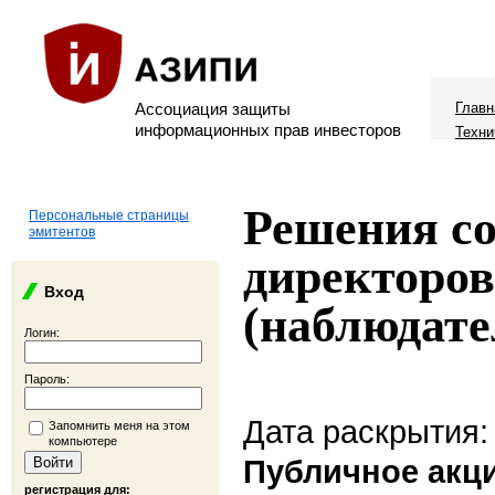
Ассоциация защиты
Главн
информационных прав инвесторов
Техни
Решения со
Персональные страницы
эмитентов
директоров
Вход
(наблюдате
Логин:
Пароль:
Дата раскрытия:
Запомнить меня на этом
компьютере
Публичное акц
регистрация для: