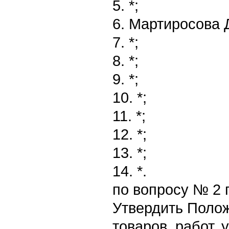
5. *;
6. Мартиросова 
7. *;
8. *;
9. *;
10. *;
11. *;
12. *;
13. *;
14. *.
по вопросу № 2 
Утвердить Полож
товаров, работ, 