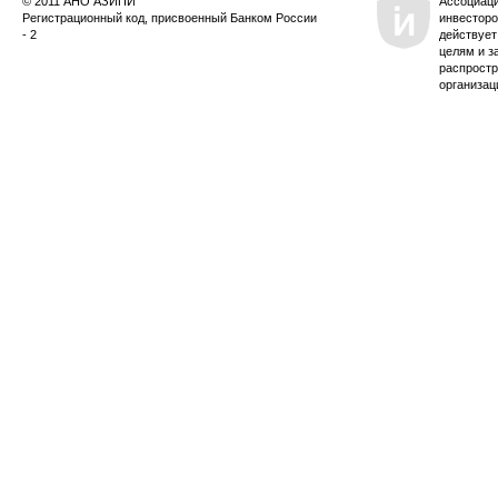
© 2011 АНО АЗИПИ
Ассоциац
Регистрационный код, присвоенный Банком России
инвесторо
- 2
действует
целям и з
распростр
организац