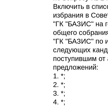
Включить в спис
избрания в Сове
"ГК "БАЗИС" на 
общего собрани
"ГК "БАЗИС" по и
следующих канд
поступившим от
предложений:
1. *;
2. *;
3. *;
4. *;