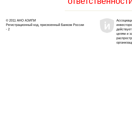
ответственности
© 2011 АНО АЗИПИ
Ассоциац
Регистрационный код, присвоенный Банком России
инвесторо
- 2
действует
целям и з
распростр
организац