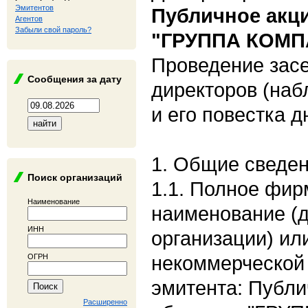
Эмитентов
Публичное акц
Агентов
Забыли свой пароль?
"ГРУППА КОМП
Проведение засе
Сообщения за дату
директоров (наб
и его повестка д
1. Общие сведе
Поиск организаций
1.1. Полное фи
Наименование
наименование (
ИНН
организации) ил
некоммерческой 
ОГРН
эмитента: Публи
Расширенно