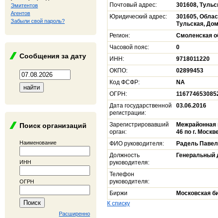
Почтовый адрес:
301608, Тульск
Эмитентов
Агентов
Юридический адрес:
301605, Облас
Забыли свой пароль?
Тульская, Дом 
Регион:
Смоленская о
Часовой пояс:
0
Сообщения за дату
ИНН:
9718011220
ОКПО:
02899453
Код ФСФР:
NA
ОГРН:
116774653085
Дата государственной
03.06.2016
регистрации:
Зарегистрировавший
Межрайонная 
Поиск организаций
орган:
46 по г. Москв
Наименование
ФИО руководителя:
Радель Павел
Должность
Генеральный 
ИНН
руководителя:
Телефон
руководителя:
ОГРН
Биржи
Московская б
К списку
Расширенно