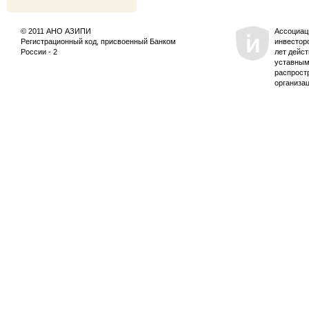
© 2011 АНО АЗИПИ
Ассоциац
Регистрационный код, присвоенный Банком
инвестор
России - 2
лет дейс
уставным
распрост
организа