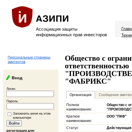
Ассоциация защиты
Главн
информационных прав инвесторов
Техни
Общество с огран
Персональные страницы
эмитентов
ответственностью
"ПРОИЗВОДСТВ
Вход
"ФАБРИКС"
Логин:
Организация
Сообщения эмитен
Пароль:
Полное
Общество с о
наименование:
"ПРОИЗВОДС
Запомнить меня на этом
Краткое
ООО "ПКФ"
компьютере
наименование:
Статус:
Действующая
регистрация для: