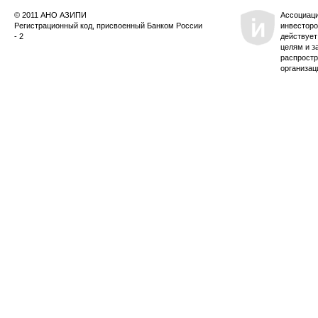
© 2011 АНО АЗИПИ
Ассоциац
Регистрационный код, присвоенный Банком России
инвесторо
- 2
действует
целям и з
распростр
организац