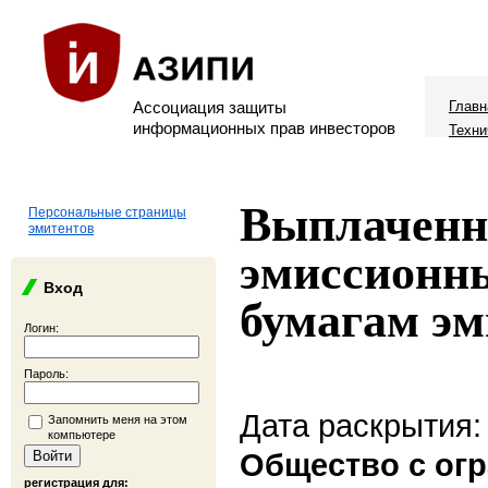
Ассоциация защиты
Главн
информационных прав инвесторов
Техни
Выплаченн
Персональные страницы
эмитентов
эмиссионн
Вход
бумагам эм
Логин:
Пароль:
Дата раскрытия:
Запомнить меня на этом
компьютере
Общество с ог
регистрация для: