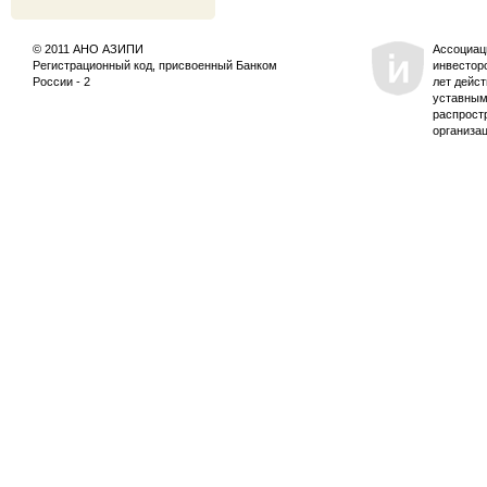
© 2011 АНО АЗИПИ
Ассоциац
Регистрационный код, присвоенный Банком
инвестор
России - 2
лет дейс
уставным
распрост
организа