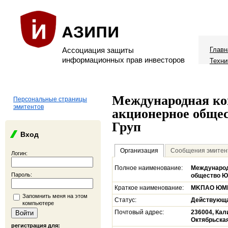
Ассоциация защиты
Главн
информационных прав инвесторов
Техни
Международная ко
Персональные страницы
эмитентов
акционерное обще
Груп
Вход
Организация
Сообщения эмитен
Логин:
Полное наименование:
Международ
Пароль:
общество Ю
Краткое наименование:
MKПAO ЮM
Запомнить меня на этом
Статус:
Действующ
компьютере
Почтовый адрес:
236004, Кал
Октябрьская
регистрация для: