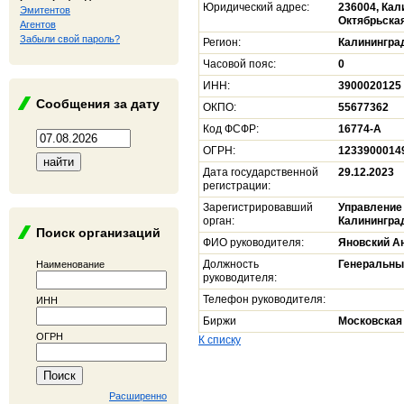
Юридический адрес:
236004, Кал
Эмитентов
Октябрьская
Агентов
Забыли свой пароль?
Регион:
Калинингра
Часовой пояс:
0
ИНН:
3900020125
Сообщения за дату
ОКПО:
55677362
Код ФСФР:
16774-A
ОГРН:
1233900014
Дата государственной
29.12.2023
регистрации:
Зарегистрировавший
Управление
орган:
Калинингра
Поиск организаций
ФИО руководителя:
Яновский А
Должность
Генеральны
Наименование
руководителя:
Телефон руководителя:
ИНН
Биржи
Московская
ОГРН
К списку
Расширенно