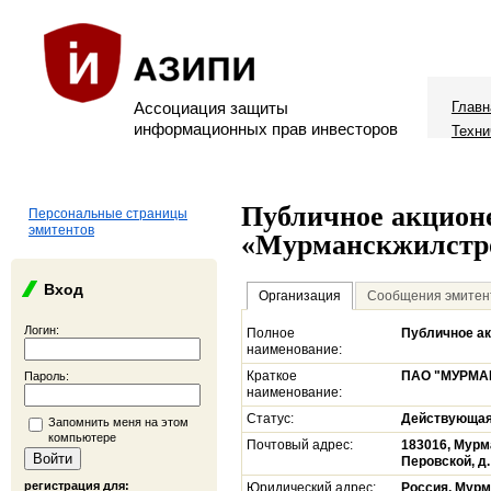
Ассоциация защиты
Главн
информационных прав инвесторов
Техни
Публичное акцион
Персональные страницы
эмитентов
«Мурманскжилстр
Вход
Организация
Сообщения эмитен
Логин:
Полное
Публичное а
наименование:
Краткое
ПАО "МУРМ
Пароль:
наименование:
Статус:
Действующа
Запомнить меня на этом
компьютере
Почтовый адрес:
183016, Мурм
Перовской, д.
регистрация для:
Юридический адрес:
Россия, Мурм