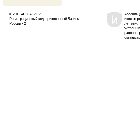
© 2011 АНО АЗИПИ
Ассоциац
Регистрационный код, присвоенный Банком
инвестор
России - 2
лет дейс
уставным
распрост
организа