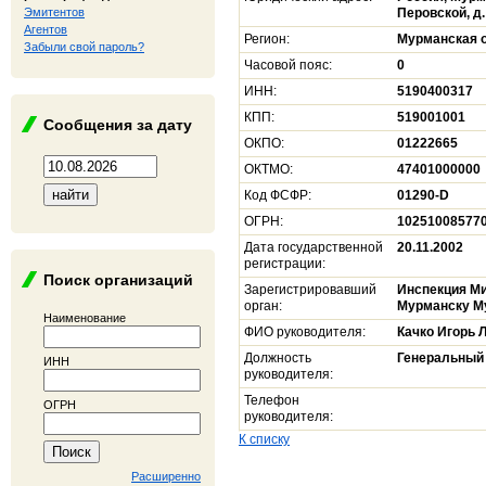
Эмитентов
Перовской, д.
Агентов
Регион:
Мурманская 
Забыли свой пароль?
Часовой пояс:
0
ИНН:
5190400317
КПП:
519001001
Сообщения за дату
ОКПО:
01222665
ОКТМО:
47401000000
Код ФСФР:
01290-D
ОГРН:
10251008577
Дата государственной
20.11.2002
регистрации:
Поиск организаций
Зарегистрировавший
Инспекция Ми
орган:
Мурманску М
Наименование
ФИО руководителя:
Качко Игорь 
Должность
Генеральный
ИНН
руководителя:
Телефон
ОГРН
руководителя:
К списку
Расширенно