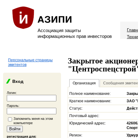
Ассоциация защиты
Главн
информационных прав инвесторов
Техни
Закрытое акционе
Персональные страницы
эмитентов
"Центроспецстрой
Вход
Организация
Сообщения эмитен
Логин:
Полное наименование:
Закры
Краткое наименование:
ЗАО "
Пароль:
Статус:
Дейс
Почтовый адрес:
Запомнить меня на этом
компьютере
Юридический адрес:
426062
Спорт
Регион:
Удмур
регистрация для: