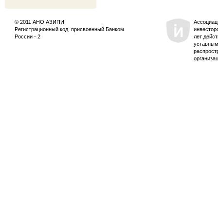
© 2011 АНО АЗИПИ
Ассоциац
Регистрационный код, присвоенный Банком
инвестор
России - 2
лет дейс
уставным
распрост
организа