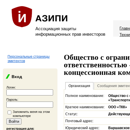
Ассоциация защиты
Главн
информационных прав инвесторов
Техни
Общество с огран
Персональные страницы
эмитентов
ответственностью
концессионная ко
Вход
Организация
Сообщения эмитен
Логин:
Полное наименование:
Общество с 
Пароль:
«Транспортн
Краткое наименование:
ООО «ТКК»
Запомнить меня на этом
Статус:
Действующ
компьютере
Почтовый адрес:
Юридический адрес:
Варшавское ш
регистрация для: