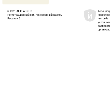
© 2011 АНО АЗИПИ
Ассоциац
Регистрационный код, присвоенный Банком
инвестор
России - 2
лет дейс
уставным
распрост
организа