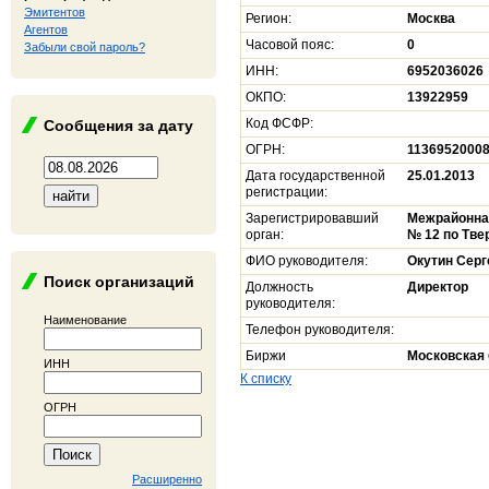
Эмитентов
Регион:
Москва
Агентов
Часовой пояс:
0
Забыли свой пароль?
ИНН:
6952036026
ОКПО:
13922959
Код ФСФР:
Сообщения за дату
ОГРН:
1136952000
Дата государственной
25.01.2013
регистрации:
Зарегистрировавший
Межрайонна
орган:
№ 12 по Тве
ФИО руководителя:
Окутин Серг
Поиск организаций
Должность
Директор
руководителя:
Наименование
Телефон руководителя:
Биржи
Московская
ИНН
К списку
ОГРН
Расширенно