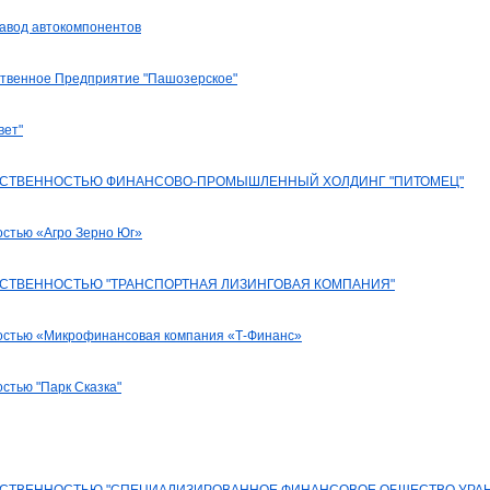
авод автокомпонентов
ственное Предприятие "Пашозерское"
вет"
ТСТВЕННОСТЬЮ ФИНАНСОВО-ПРОМЫШЛЕННЫЙ ХОЛДИНГ "ПИТОМЕЦ"
остью «Агро Зерно Юг»
СТВЕННОСТЬЮ "ТРАНСПОРТНАЯ ЛИЗИНГОВАЯ КОМПАНИЯ"
ностью «Микрофинансовая компания «Т-Финанс»
стью "Парк Сказка"