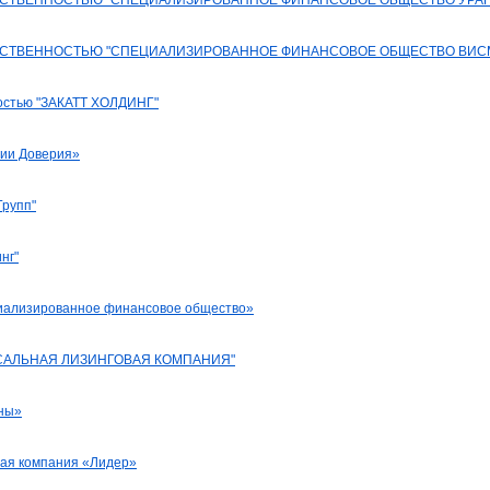
ТСТВЕННОСТЬЮ "СПЕЦИАЛИЗИРОВАННОЕ ФИНАНСОВОЕ ОБЩЕСТВО УРАН
ТСТВЕННОСТЬЮ "СПЕЦИАЛИЗИРОВАННОЕ ФИНАНСОВОЕ ОБЩЕСТВО ВИС
ностью "ЗАКАТТ ХОЛДИНГ"
гии Доверия»
Групп"
нг"
иализированное финансовое общество»
САЛЬНАЯ ЛИЗИНГОВАЯ КОМПАНИЯ"
ны»
ая компания «Лидер»