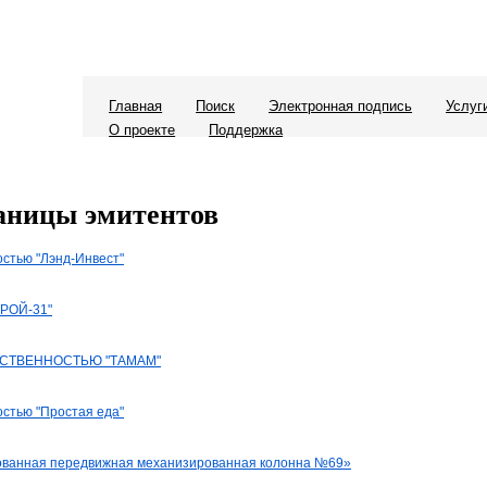
Главная
Поиск
Электронная подпись
Услуг
О проекте
Поддержка
аницы эмитентов
стью "Лэнд-Инвест"
РОЙ-31"
СТВЕННОСТЬЮ "ТАМАМ"
стью "Простая еда"
ованная передвижная механизированная колонна №69»