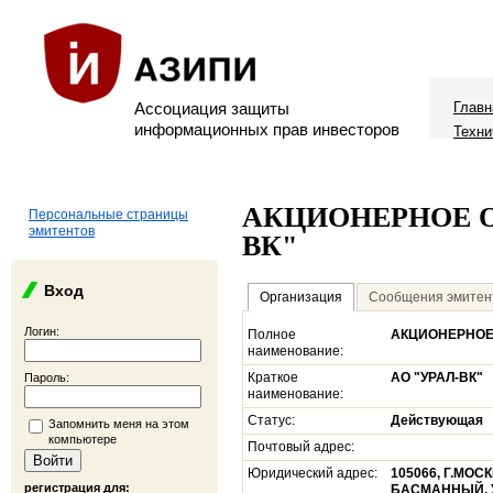
Ассоциация защиты
Главн
информационных прав инвесторов
Техни
АКЦИОНЕРНОЕ О
Персональные страницы
эмитентов
ВК"
Вход
Организация
Сообщения эмитен
Логин:
Полное
АКЦИОНЕРНОЕ
наименование:
Краткое
АО "УРАЛ-ВК"
Пароль:
наименование:
Статус:
Действующая
Запомнить меня на этом
компьютере
Почтовый адрес:
Юридический адрес:
105066, Г.МОС
регистрация для:
БАСМАННЫЙ, У