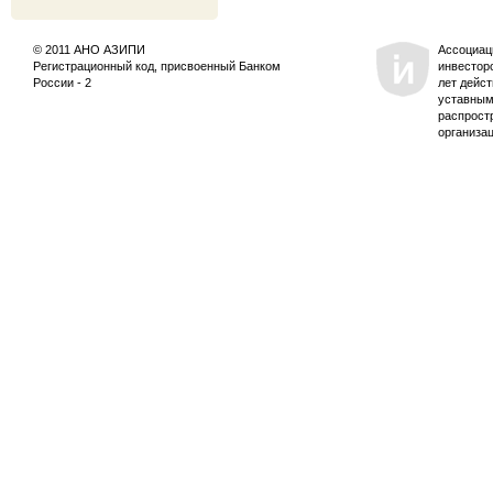
© 2011 АНО АЗИПИ
Ассоциац
Регистрационный код, присвоенный Банком
инвестор
России - 2
лет дейс
уставным
распрост
организа