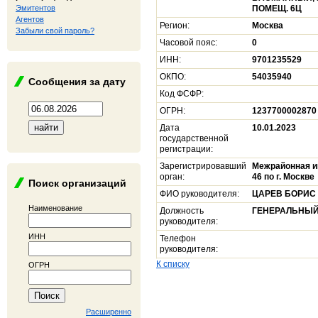
Эмитентов
ПОМЕЩ. 6Ц
Агентов
Регион:
Москва
Забыли свой пароль?
Часовой пояс:
0
ИНН:
9701235529
ОКПО:
54035940
Сообщения за дату
Код ФСФР:
ОГРН:
1237700002870
Дата
10.01.2023
государственной
регистрации:
Зарегистрировавший
Межрайонная и
орган:
46 по г. Москве
Поиск организаций
ФИО руководителя:
ЦАРЕВ БОРИС
Наименование
Должность
ГЕНЕРАЛЬНЫЙ
руководителя:
ИНН
Телефон
руководителя:
К списку
ОГРН
Расширенно