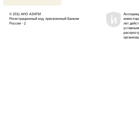
© 2011 АНО АЗИПИ
Ассоциац
Регистрационный код, присвоенный Банком
инвестор
России - 2
лет дейс
уставным
распрост
организа