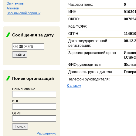
Эмитентов
Часовой пояс:
0
Агентов
ИНН:
91030
Забыли свой пароль?
ОКПО:
00765
Код ФСФР:
ОГРН:
11491
Сообщения за дату
Дата государственной
08.12.
регистрации:
Зарегистрировавший орган:
Инспе
г.Сим
ФИО руководителя:
Жолки
Должность руководителя:
Генер
Поиск организаций
Телефон руководителя:
К списку
Наименование
ИНН
ОГРН
Расширенно