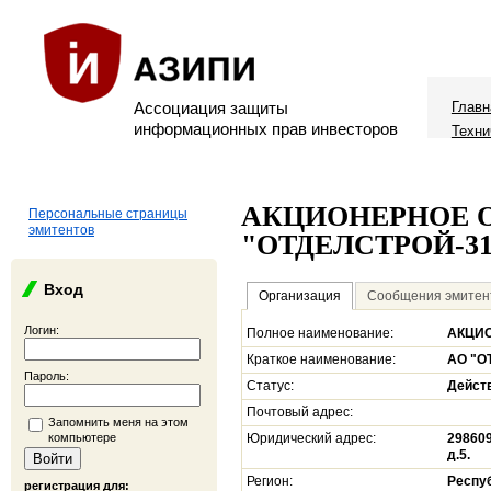
Ассоциация защиты
Главн
информационных прав инвесторов
Техни
АКЦИОНЕРНОЕ 
Персональные страницы
эмитентов
"ОТДЕЛСТРОЙ-31
Вход
Организация
Сообщения эмитен
Логин:
Полное наименование:
АКЦИО
Краткое наименование:
АО "О
Пароль:
Статус:
Дейст
Почтовый адрес:
Запомнить меня на этом
компьютере
Юридический адрес:
298609
д.5.
Регион:
Респу
регистрация для: