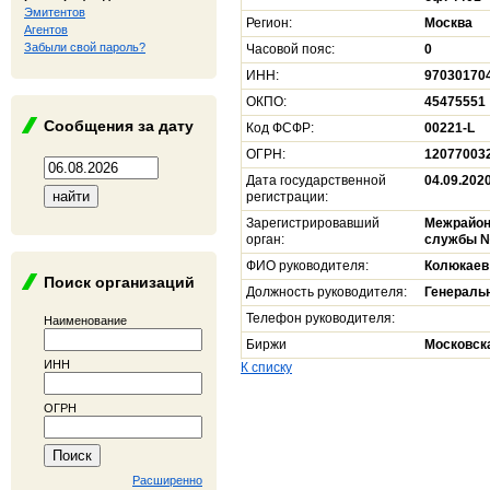
Эмитентов
Регион:
Москва
Агентов
Забыли свой пароль?
Часовой пояс:
0
ИНН:
97030170
ОКПО:
45475551
Сообщения за дату
Код ФСФР:
00221-L
ОГРН:
12077003
Дата государственной
04.09.202
регистрации:
Зарегистрировавший
Межрайон
орган:
службы № 
ФИО руководителя:
Колюкаев
Поиск организаций
Должность руководителя:
Генераль
Телефон руководителя:
Наименование
Биржи
Московск
ИНН
К списку
ОГРН
Расширенно