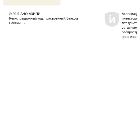
© 2011 АНО АЗИПИ
Ассоциац
Регистрационный код, присвоенный Банком
инвестор
России - 2
лет дейс
уставным
распрост
организа