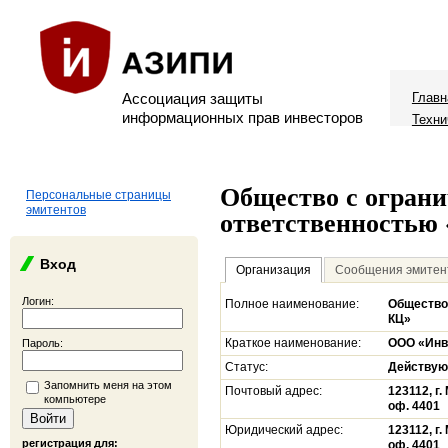
Ассоциация защиты
Главн
информационных прав инвесторов
Техни
Общество с огран
Персональные страницы
эмитентов
ответственностью
Вход
Организация
Сообщения эмитен
Логин:
Полное наименование:
Общество
КЦ»
Краткое наименование:
ООО «Инв
Пароль:
Статус:
Действу
Запомнить меня на этом
Почтовый адрес:
123112, г.
компьютере
оф. 4401
Юридический адрес:
123112, г.
регистрация для:
оф. 4401