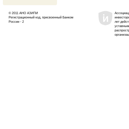
© 2011 АНО АЗИПИ
Ассоциац
Регистрационный код, присвоенный Банком
инвестор
России - 2
лет дейс
уставным
распрост
организа