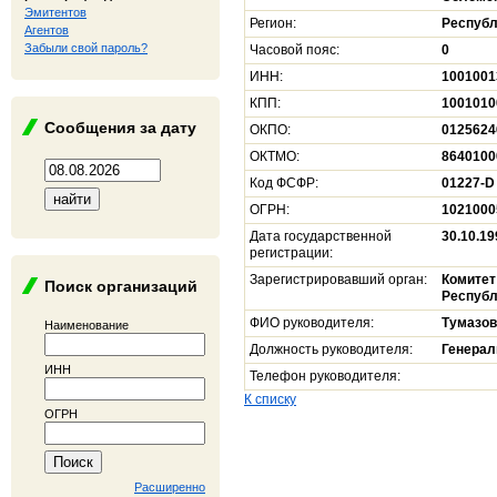
Эмитентов
Регион:
Республ
Агентов
Забыли свой пароль?
Часовой пояс:
0
ИНН:
1001001
КПП:
1001010
Сообщения за дату
ОКПО:
0125624
ОКТМО:
8640100
Код ФСФР:
01227-D
ОГРН:
1021000
Дата государственной
30.10.19
регистрации:
Зарегистрировавший орган:
Комитет
Поиск организаций
Республ
ФИО руководителя:
Тумазов
Наименование
Должность руководителя:
Генерал
ИНН
Телефон руководителя:
К списку
ОГРН
Расширенно