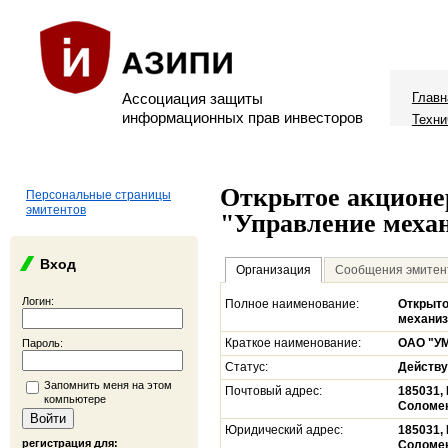
Ассоциация защиты
Главн
информационных прав инвесторов
Техни
Открытое акционе
Персональные страницы
эмитентов
"Управление меха
Вход
Организация
Сообщения эмитен
Логин:
Полное наименование:
Открыто
механиз
Краткое наименование:
ОАО "УМ
Пароль:
Статус:
Действ
Запомнить меня на этом
Почтовый адрес:
185031, 
компьютере
Соломен
Юридический адрес:
185031, 
регистрация для:
Соломен