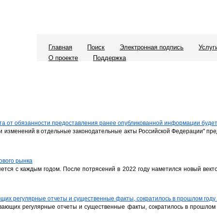
Главная
Поиск
Электронная подпись
Услуг
О проекте
Поддержка
та от обязанности предоставления ранее опубликованной информации будет
и изменений в отдельные законодательные акты Российской Федерации" пре
ового рынка
тся с каждым годом. После потрясений в 2022 году наметился новый векто
ющих регулярные отчеты и существенные факты, сократилось в прошлом году
вающих регулярные отчеты и существенные факты, сократилось в прошлом 