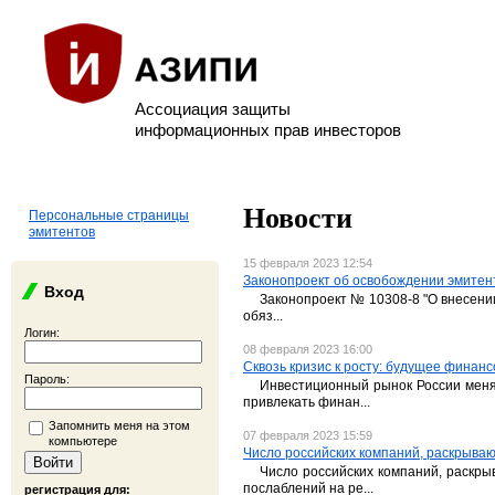
Ассоциация защиты
информационных прав инвесторов
Новости
Персональные страницы
эмитентов
15 февраля 2023 12:54
Законопроект об освобождении эмитен
Вход
Законопроект № 10308-8 "О внесени
обяз...
Логин:
08 февраля 2023 16:00
Сквозь кризис к росту: будущее финанс
Пароль:
Инвестиционный рынок России меняе
привлекать финан...
Запомнить меня на этом
07 февраля 2023 15:59
компьютере
Число российских компаний, раскрыва
Число российских компаний, раскры
послаблений на ре...
регистрация для: