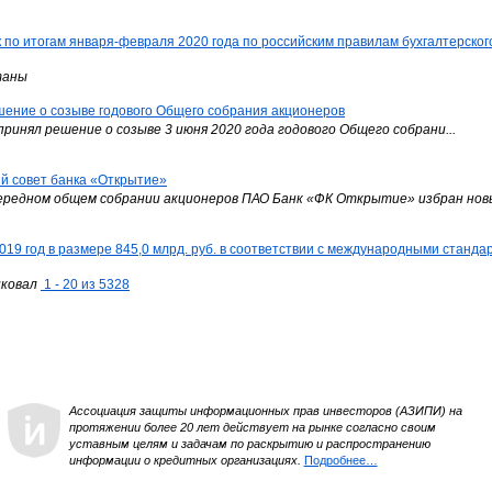
по итогам января-февраля 2020 года по российским правилам бухгалтерског
итаны
ение о созыве годового Общего собрания акционеров
инял решение о созыве 3 июня 2020 года годового Общего собрани...
й совет банка «Открытие»
ередном общем собрании акционеров ПАО Банк «ФК Открытие» избран новы
019 год в размере 845,0 млрд. руб. в соответствии с международными станд
иковал
1 - 20 из 5328
Ассоциация защиты информационных прав инвесторов (АЗИПИ) на
протяжении более 20 лет действует на рынке согласно своим
уставным целям и задачам по раскрытию и распространению
информации о кредитных организациях.
Подробнее…