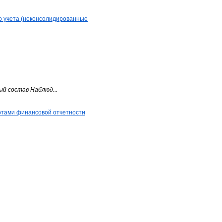
о учета (неконсолидированные
й состав Наблюд...
артами финансовой отчетности