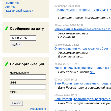
Эмитентов
02 ноября 2020 15:05
Агентов
"Планируем катастрофы?": итоги Меж
Забыли свой пароль?
Пленарная сессия Международной к
29 октября 2020 14:32
Сообщения за дату
Изменения в Технические условия со 2
Уважаемые коллеги!
Со 2 ноября ...
03 июля 2020 16:32
О прекращении использования объектно
Уважаемые коллеги!
В соответстви...
Поиск организаций
16 июня 2020 18:41
Как не ошибиться при регистрации вып
Банк России обновил
ре...
Наименование
07 мая 2020 16:18
ИНН
Банк России принял решение о преде
Банк России принял решение об ус
ОГРН
06 мая 2020 12:11
Банк России увеличил сроки раскрытия
Банк России официально принял ре
Расширенно
13 апреля 2020 16:29