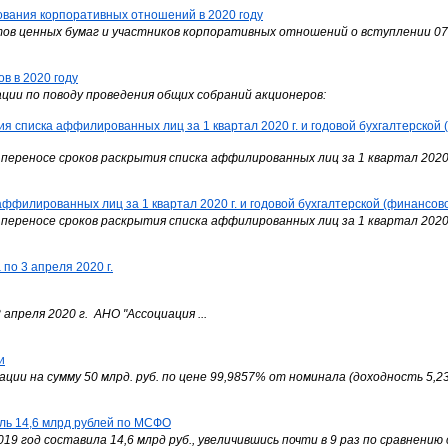
вания корпоративных отношений в 2020 году
 ценных бумаг и участников корпоративных отношений о вступлении 07.04
в в 2020 году
ции по поводу проведения общих собраний акционеров:
писка аффилированных лиц за 1 квартал 2020 г. и годовой бухгалтерской 
переносе сроков раскрытия списка аффилированных лиц за 1 квартал 2020 г
ффилированных лиц за 1 квартал 2020 г. и годовой бухгалтерской (финансовой
переносе сроков раскрытия списка аффилированных лиц за 1 квартал 2020 г
по 3 апреля 2020 г.
 апреля 2020 г. АНО "Ассоциация ...
и
ии на сумму 50 млрд. руб. по цене 99,9857% от номинала (доходность 5,23%
ль 14,6 млрд рублей по МСФО
 год составила 14,6 млрд руб., увеличившись почти в 9 раз по сравнению с 