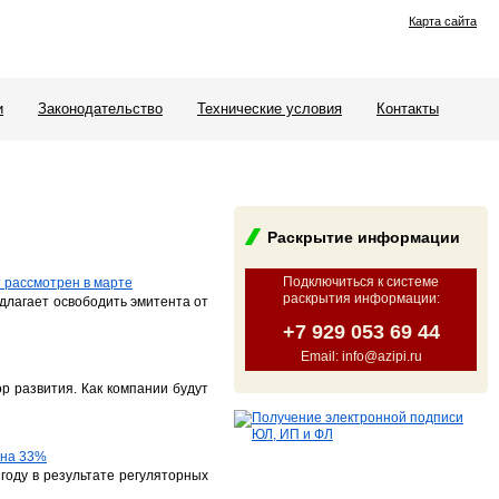
Карта сайта
и
Законодательство
Технические условия
Контакты
Раскрытие информации
Подключиться к системе
 рассмотрен в марте
раскрытия информации
:
длагает освободить эмитента от
+7 929 053 69 44
Email: info@azipi.ru
р развития. Как компании будут
 на 33%
году в результате регуляторных