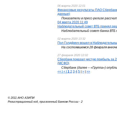
06 марта 2020 12:01
Финансовые результаты ПАО Сбербанк 
данные)
Показатели в пресс-релизе рассч
04 марта 2020 11:49
Наблюдательный совет ВТБ принял реш
Наблюдательный совет банка ВТБ пр
02 марта 2020 13:32
Пол Голдфинч вошел в Наблюдательны
На состоявшемся 28 февраля внеоч
27 февраля 2020 12:02
Сбербанк показал чистую прибыль за 2
(МСФО)
Сбербанк (далее – «Группа») опубл
<< | < |
1
2
3
4
5
|
>
|
>>
© 2011 АНО АЗИПИ
Регистрационный код, присвоенный Банком России - 2