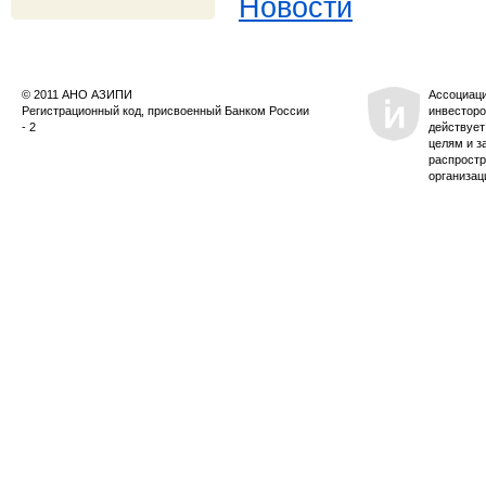
Новости
© 2011 АНО АЗИПИ
Ассоциац
Регистрационный код, присвоенный Банком России
инвесторо
- 2
действует
целям и з
распростр
организац