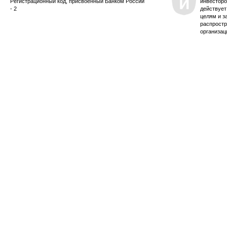
Регистрационный код, присвоенный Банком России
инвесторо
- 2
действует
целям и з
распростр
организац