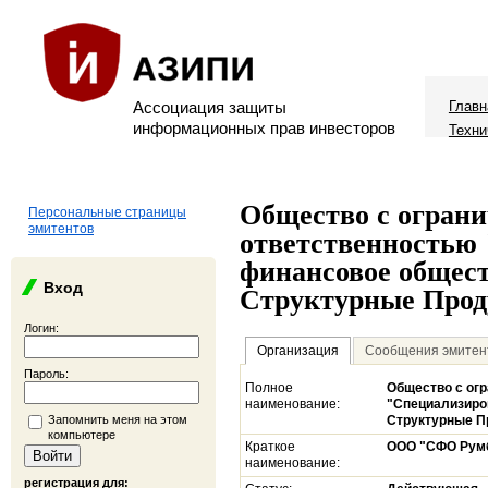
Ассоциация защиты
Главн
информационных прав инвесторов
Техни
Общество с огран
Персональные страницы
эмитентов
ответственностью
финансовое общес
Вход
Структурные Про
Логин:
Организация
Сообщения эмитен
Пароль:
Полное
Общество с ог
наименование:
"Специализиро
Запомнить меня на этом
Структурные П
компьютере
Краткое
ООО "СФО Румб
наименование:
регистрация для: