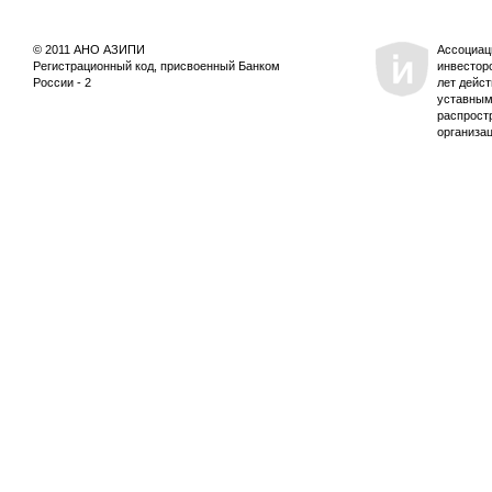
© 2011 АНО АЗИПИ
Ассоциац
Регистрационный код, присвоенный Банком
инвестор
России - 2
лет дейс
уставным
распрост
организа