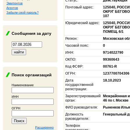
Статус:
Действующая
Эмитентов
Почтовый адрес:
125040, РОССИ
Агентов
ОКРУГ БЕГОВОЙ
Забыли свой пароль?
107
Юридический адрес:
125040, РОССИ
ОКРУГ БЕГОВОЙ,
ПОМЕЩ. 6/1
Сообщения за дату
Регион:
Московская об
Часовой пояс:
0
ИНН:
9714022790
ОКПО:
99360643
Код ФСФР:
00761-R
ОГРН:
1237700704306
Поиск организаций
Дата
18.10.2023
государственной
Наименование
регистрации:
Зарегистрировавший
Межрайонная и
ИНН
орган:
46 по г. Москве
ФИО руководителя:
Рыненков Илья
ОГРН
Должность
Генеральный д
руководителя:
Телефон
Расширенно