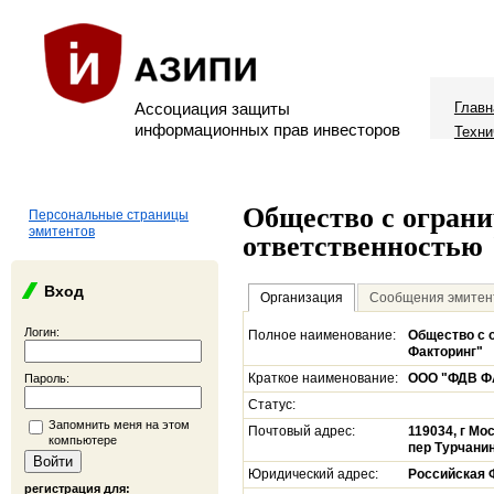
Ассоциация защиты
Главн
информационных прав инвесторов
Техни
Общество с огран
Персональные страницы
эмитентов
ответственностью
Вход
Организация
Сообщения эмитен
Логин:
Полное наименование:
Общество с 
Факторинг"
Краткое наименование:
ООО "ФДВ Ф
Пароль:
Статус:
Запомнить меня на этом
Почтовый адрес:
119034, г Мо
компьютере
пер Турчанин
Юридический адрес:
Российская 
регистрация для: