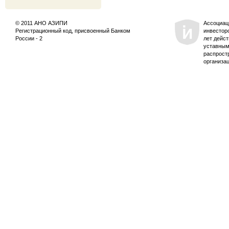
© 2011 АНО АЗИПИ
Ассоциац
Регистрационный код, присвоенный Банком
инвестор
России - 2
лет дейс
уставным
распрост
организа