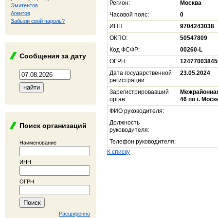
Регион:
Москва
Эмитентов
Агентов
Часовой пояс:
0
Забыли свой пароль?
ИНН:
9704243038
ОКПО:
50547809
Код ФСФР:
00260-L
Сообщения за дату
ОГРН:
12477003845
Дата государственной
23.05.2024
регистрации:
Зарегистрировавший
Межрайонная
орган:
46 по г. Моск
ФИО руководителя:
Должность
Поиск организаций
руководителя:
Телефон руководителя:
Наименование
К списку
ИНН
ОГРН
Расширенно