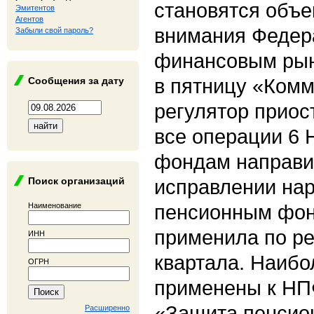
становятся объе
Эмитентов
Агентов
внимания Федер
Забыли свой пароль?
финансовым рын
в пятницу «Комм
Сообщения за дату
регулятор приос
все операции 6 
фондам направи
Поиск организаций
исправлении нар
пенсионным фо
Наименование
применила по ре
ИНН
квартала. Наибо
ОГРН
применены к НП
«Защита пенсион
Расширенно