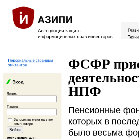
Ассоциация защиты
Главн
информационных прав инвесторов
Техни
ФСФР прио
Персональные страницы
эмитентов
деятельнос
Вход
НПФ
Логин:
Пароль:
Пенсионные фон
которых в после
Запомнить меня на этом
компьютере
было весьма фо
регистрация для: