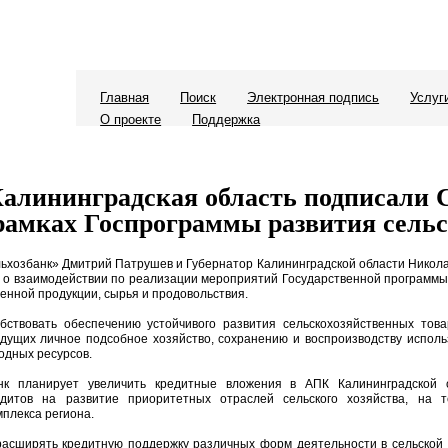
Главная
Поиск
Электронная подпись
Услуг
О проекте
Поддержка
Калининградская область подписали 
рамках Госпрограммы развития сельс
хозбанк» Дмитрий Патрушев и Губернатор Калининградской области Николай
 о взаимодействии по реализации мероприятий Государственной программы 
енной продукции, сырья и продовольствия.
бствовать обеспечению устойчивого развития сельскохозяйственных тов
едущих личное подсобное хозяйство, сохранению и воспроизводству испол
одных ресурсов.
к планирует увеличить кредитные вложения в АПК Калининградской о
дитов на развитие приоритетных отраслей сельского хозяйства, на т
плекса региона.
расширять кредитную поддержку различных форм деятельности в сельской 