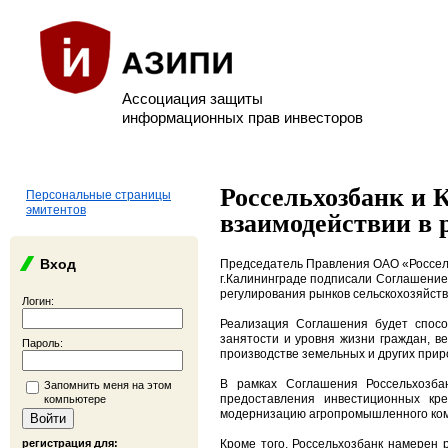
Ассоциация защиты
информационных прав инвесторов
Россельхозбанк и 
Персональные страницы
эмитентов
взаимодействии в 
Вход
Председатель Правления ОАО «Россель
г.Калининграде подписали Соглашение
регулирования рынков сельскохозяйств
Логин:
Реализация Соглашения будет спосо
занятости и уровня жизни граждан, в
Пароль:
производстве земельных и других прир
В рамках Соглашения Россельхозбан
Запомнить меня на этом
предоставления инвестиционных кре
компьютере
модернизацию агропромышленного ком
регистрация для:
Кроме того, Россельхозбанк намерен 