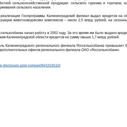
боткой сельскохозяйственной продукции: сельского туризма и торговли, 
луживания сельского населения.
е реализации Госпрограммы Калининградский филиал выдал кредитов на об
струкцию животноводческих комплексов – около 2,5 млрд. рублей, на сезон
сельхозбанка начал работу в 2002 году. За это время им было выдано креди
кам Калининградской области кредитов на сумму свыше 1,7 млрд. рублей.
ь Калининградского регионального филиала Россельхозбанка превышает 6,
 дополнительных офисов регионального филиала ОАО «Россельхозбанк».
//e-disclosure.azipi.ru/news/94/1018110/