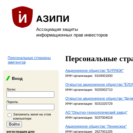
Ассоциация защиты
информационных прав инвесторов
Персональные стр
Персональные страницы
эмитентов
Акционерное общество "БУРЛЮК"
ИНН организации: 9104001830
Вход
Открытое акционерное общество "ЁЛО
Логин:
ИНН организации: 5020002710
Открытое акционерное общество "Друж
Пароль:
ИНН организации: 5031020729
АО "Опытно-технологический завод"
Запомнить меня на этом
ИНН организации: 5037004018
компьютере
Акционерное общество "Ленинское"
регистрация для:
ИНН организации: 2827001205