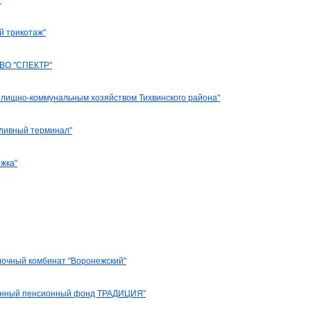
"
й трикотаж"
О "СПЕКТР"
лищно-коммунальным хозяйством Тихвинского района"
ливный терминал"
жка"
очный комбинат "Воронежский"
венный пенсионный фонд ТРАДИЦИЯ"