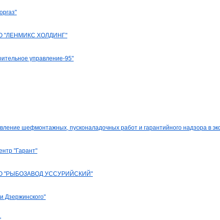
оргаз"
 "ЛЕНМИКС ХОЛДИНГ"
оительное управление-95"
вление шефмонтажных, пусконаладочных работ и гарантийного надзора в эк
нтр "Гарант"
О "РЫБОЗАВОД УССУРИЙСКИЙ"
и Дзержинского"