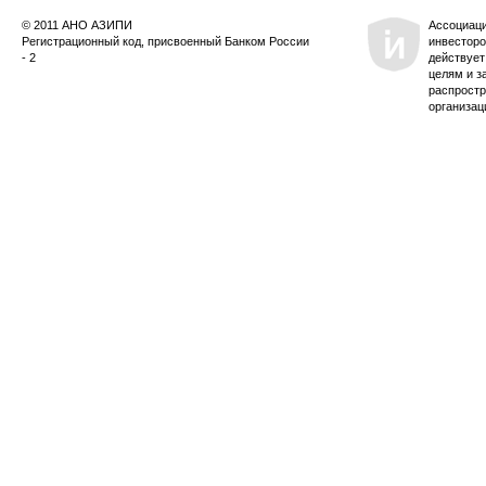
© 2011 АНО АЗИПИ
Ассоциац
Регистрационный код, присвоенный Банком России
инвесторо
- 2
действует
целям и з
распростр
организац