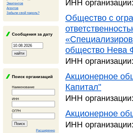
ИНН организации
Эмитентов
Агентов
Забыли свой пароль?
Общество с огр
ответственность
Сообщения за дату
«Специализиров
общество Нева 
ИНН организации
Акционерное об
Поиск организаций
Капитал"
Наименование
ИНН организации
ИНН
Акционерное об
ОГРН
ИНН организации
Расширенно