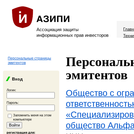
Ассоциация защиты
Главн
информационных прав инвесторов
Техни
Персональ
Персональные страницы
эмитентов
эмитентов
Вход
Общество с огр
Логин:
ответственность
Пароль:
«Специализиров
Запомнить меня на этом
компьютере
общество Альфа
регистрация для: