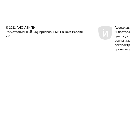
© 2011 АНО АЗИПИ
Ассоциац
Регистрационный код, присвоенный Банком России
инвесторо
- 2
действует
целям и з
распростр
организац