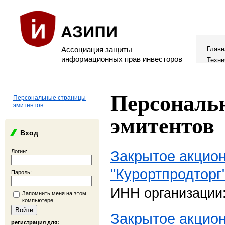
Ассоциация защиты
Главн
информационных прав инвесторов
Техни
Персональ
Персональные страницы
эмитентов
эмитентов
Вход
Закрытое акцио
Логин:
"Курортпродторг
Пароль:
ИНН организации
Запомнить меня на этом
компьютере
Закрытое акцио
регистрация для: