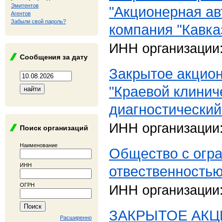
Эмитентов
"Акционерная ав
Агентов
Забыли свой пароль?
компания "Кавка
ИНН организации
Сообщения за дату
Закрытое акцио
"Краевой клинич
диагностический
ИНН организации
Поиск организаций
Наименование
Общество с огр
ИНН
отвественность
ОГРН
ИНН организации
ЗАКРЫТОЕ АК
Расширенно