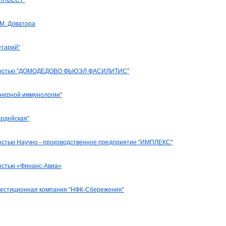
ИНВЕСТ"
.М. Доватора
етарий"
енностью "ДОМОДЕДОВО ФЬЮЭЛ ФАСИЛИТИС"
нерной иммунологии"
рдейская"
остью Научно - производственное предприятие "ИМПЛЕКС"
остью «Финанс-Авиа»
вестиционная компания "НФК-Сбережения"