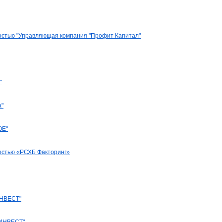
остью "Управляющая компания "Профит Капитал"
"
а"
ОЕ"
остью «РСХБ Факторинг»
НВЕСТ"