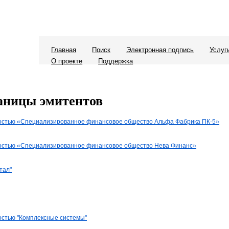
Главная
Поиск
Электронная подпись
Услуг
О проекте
Поддержка
аницы эмитентов
ностью «Специализированное финансовое общество Альфа Фабрика ПК-5»
ностью «Специализированное финансовое общество Нева Финанс»
тал"
остью "Комплексные системы"