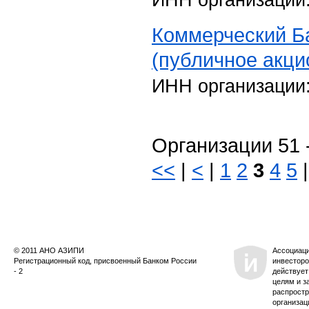
ИНН организации
Коммерческий Б
(публичное акци
ИНН организации
Организации 51 -
<<
|
<
|
1
2
3
4
5
© 2011 АНО АЗИПИ
Ассоциац
Регистрационный код, присвоенный Банком России
инвесторо
- 2
действует
целям и з
распростр
организац