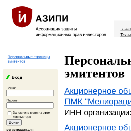
Ассоциация защиты
Главн
информационных прав инвесторов
Техни
Персональ
Персональные страницы
эмитентов
эмитентов
Вход
Акционерное об
Логин:
ПМК "Мелиораци
Пароль:
ИНН организации
Запомнить меня на этом
компьютере
Акционерное об
регистрация для: