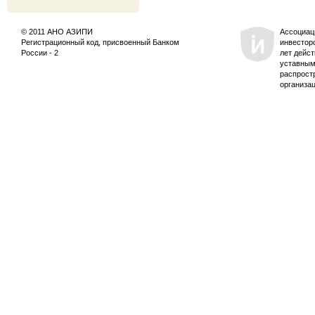
© 2011 АНО АЗИПИ
Ассоциац
Регистрационный код, присвоенный Банком
инвестор
России - 2
лет дейс
уставным
распрост
организа