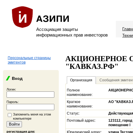
Ассоциация защиты
Главн
информационных прав инвесторов
Техни
АКЦИОНЕРНОЕ 
Персональные страницы
эмитентов
"КАВКАЗ.РФ"
Вход
Организация
Сообщения эмитен
Логин:
Полное
АКЦИОНЕРНО
наименование:
Краткое
АО "КАВКАЗ.
Пароль:
наименование:
Статус:
Действующа
Запомнить меня на этом
компьютере
Почтовый адрес:
123112, город
помещение I
регистрация для:
Юридический адрес:
улица Тестовс