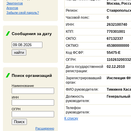
Эмитентов
Москва, Росс
Агентов
Регион:
Ставропольск
Забыли свой пароль?
Часовой пояс:
0
ИНН:
2632100740
КПП:
770301001
Сообщения за дату
ОКПО:
67132337
ОКТМО:
45380000000
Код ФСФР:
55475-E
ОГРН:
11026320033
Дата государственной
02.12.2010
регистрации:
Поиск организаций
Зарегистрировавший
Инспекция ФН
орган:
Наименование
ФИО руководителя:
Тимижев Хас
Должность
Генеральный 
ИНН
руководителя:
Телефон
ОГРН
руководителя:
К списку
Расширенно