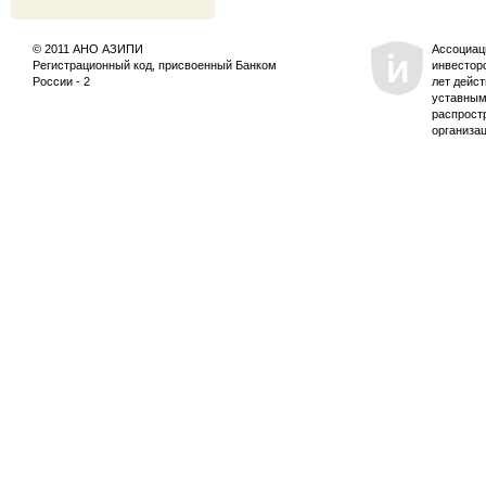
© 2011 АНО АЗИПИ
Ассоциац
Регистрационный код, присвоенный Банком
инвестор
России - 2
лет дейс
уставным
распрост
организа