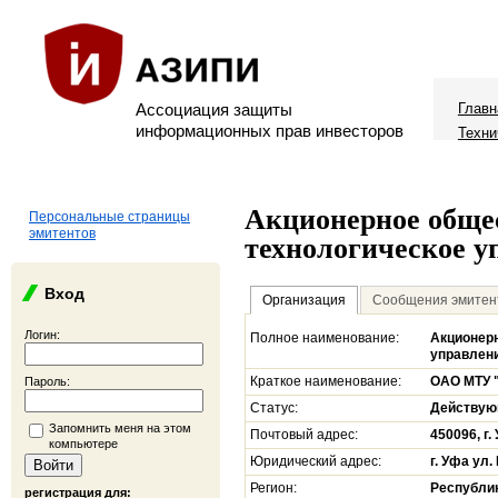
Ассоциация защиты
Главн
информационных прав инвесторов
Техни
Акционерное обще
Персональные страницы
эмитентов
технологическое у
Вход
Организация
Сообщения эмитен
Логин:
Полное наименование:
Акционер
управлен
Краткое наименование:
ОАО МТУ 
Пароль:
Статус:
Действу
Запомнить меня на этом
Почтовый адрес:
450096, г
компьютере
Юридический адрес:
г. Уфа ул
Регион:
Республи
регистрация для: