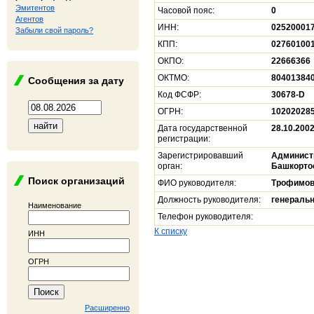
Эмитентов
Часовой пояс:
0
Агентов
ИНН:
02520001
Забыли свой пароль?
КПП:
02760100
ОКПО:
22666366
ОКТМО:
80401384
Сообщения за дату
Код ФСФР:
30678-D
ОГРН:
10202028
Дата государственной
28.10.200
регистрации:
Зарегистрировавший
Администр
орган:
Башкорто
Поиск организаций
ФИО руководителя:
Трофимов
Должность руководителя:
генераль
Наименование
Телефон руководителя:
К списку
ИНН
ОГРН
Расширенно