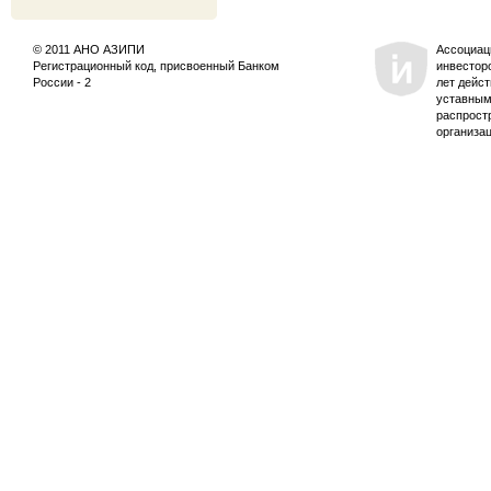
© 2011 АНО АЗИПИ
Ассоциац
Регистрационный код, присвоенный Банком
инвестор
России - 2
лет дейс
уставным
распрост
организа