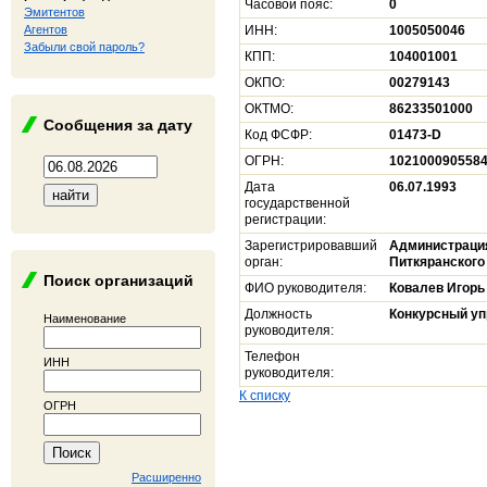
Часовой пояс:
0
Эмитентов
Агентов
ИНН:
1005050046
Забыли свой пароль?
КПП:
104001001
ОКПО:
00279143
ОКТМО:
86233501000
Сообщения за дату
Код ФСФР:
01473-D
ОГРН:
102100090558
Дата
06.07.1993
государственной
регистрации:
Зарегистрировавший
Администрация
орган:
Питкяранского
Поиск организаций
ФИО руководителя:
Ковалев Игор
Должность
Конкурсный у
Наименование
руководителя:
Телефон
ИНН
руководителя:
К списку
ОГРН
Расширенно