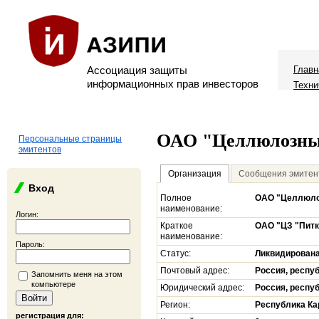
Ассоциация защиты
Главн
информационных прав инвесторов
Техни
ОАО "Целлюлозный
Персональные страницы
эмитентов
Организация
Сообщения эмитен
Вход
Полное
ОАО "Целлюло
наименование:
Логин:
Краткое
ОАО "ЦЗ "Питк
наименование:
Пароль:
Статус:
Ликвидирован
Почтовый адрес:
Россия, респуб
Запомнить меня на этом
компьютере
Юридический адрес:
Россия, респуб
Регион:
Республика Ка
регистрация для: