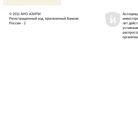
© 2011 АНО АЗИПИ
Ассоциац
Регистрационный код, присвоенный Банком
инвестор
России - 2
лет дейс
уставным
распрост
организа