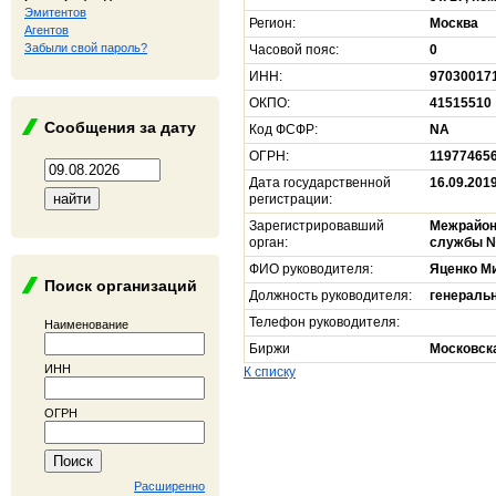
Эмитентов
Регион:
Москва
Агентов
Забыли свой пароль?
Часовой пояс:
0
ИНН:
97030017
ОКПО:
41515510
Сообщения за дату
Код ФСФР:
NA
ОГРН:
11977465
Дата государственной
16.09.201
регистрации:
Зарегистрировавший
Межрайон
орган:
службы № 
ФИО руководителя:
Яценко М
Поиск организаций
Должность руководителя:
генераль
Телефон руководителя:
Наименование
Биржи
Московск
ИНН
К списку
ОГРН
Расширенно