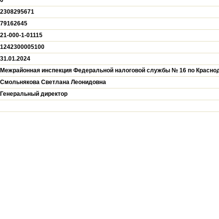
0
2308295671
79162645
21-000-1-01115
1242300005100
31.01.2024
Межрайонная инспекция Федеральной налоговой службы № 16 по Красно
Смольнякова Светлана Леонидовна
Генеральный директор