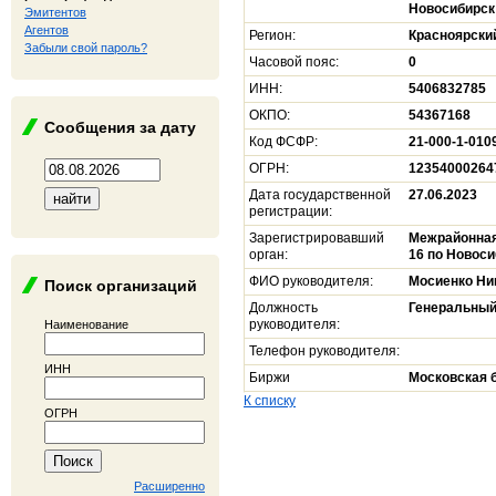
Новосибирск
Эмитентов
Агентов
Регион:
Красноярски
Забыли свой пароль?
Часовой пояс:
0
ИНН:
5406832785
ОКПО:
54367168
Сообщения за дату
Код ФСФР:
21-000-1-010
ОГРН:
12354000264
Дата государственной
27.06.2023
регистрации:
Зарегистрировавший
Межрайонная
орган:
16 по Новос
ФИО руководителя:
Мосиенко Ни
Поиск организаций
Должность
Генеральный
руководителя:
Наименование
Телефон руководителя:
ИНН
Биржи
Московская 
К списку
ОГРН
Расширенно