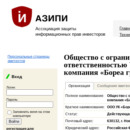
Ассоциация защиты
Главн
информационных прав инвесторов
Техни
Общество с огран
Персональные страницы
эмитентов
ответственностью
компания «Бореа 
Вход
Организация
Сообщения эмитен
Логин:
Полное наименование:
Общество с 
Пароль:
компания «Б
Краткое наименование:
ООО УК «Бор
Запомнить меня на этом
Статус:
Действующа
компьютере
Почтовый адрес:
630132, г. Но
Юридический адрес:
Российская Ф
регистрация для: