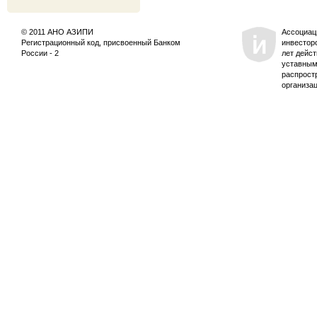
© 2011 АНО АЗИПИ
Ассоциац
Регистрационный код, присвоенный Банком
инвестор
России - 2
лет дейс
уставным
распрост
организа