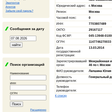
Эмитентов
Юридический адрес:
г. Москва
Агентов
Забыли свой пароль?
Регион:
Москва
Часовой пояс:
0
ИНН:
7703807489
Сообщения за дату
ОКПО:
29167117
Код ФСФР:
045-13948-0100
ОГРН:
1147746270033
Дата
13.03.2014
государственной
регистрации:
Зарегистрировавший
Межрайонная и
Поиск организаций
орган:
46 по г. Москве
ФИО руководителя:
Лапшина Юлия
Наименование
Должность
Генеральный д
руководителя:
ИНН
Телефон
руководителя:
ОГРН
К списку
Расширенно