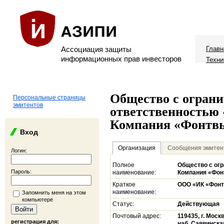
Ассоциация защиты
Главн
информационных прав инвесторов
Техни
Общество с огран
Персональные страницы
эмитентов
ответственностью
Компания «Фонтв
Вход
Организация
Сообщения эмитен
Логин:
Полное
Общество с ог
Пароль:
наименование:
Компания «Фон
Краткое
ООО «ИК «Фон
наименование:
Запомнить меня на этом
компьютере
Статус:
Действующая
Почтовый адрес:
119435, г. Моск
регистрация для:
наб. Саввинская