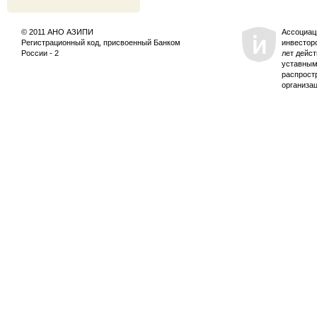
© 2011 АНО АЗИПИ
Ассоциац
Регистрационный код, присвоенный Банком
инвестор
России - 2
лет дейс
уставным
распрост
организа