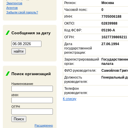
Регион:
Москва
Эмитентов
Агентов
Часовой пояс:
0
Забыли свой пароль?
ИНН:
7705006188
ОКПО:
02839988
Код ФСФР:
05190-A
Сообщения за дату
ОГРН:
1027739869211
Дата
27.06.1994
государственной
регистрации:
Зарегистрировавший
Государственн
орган:
палата
ФИО руководителя:
Самойлов Григ
Поиск организаций
Должность
Генеральный д
руководителя:
Наименование
Телефон
руководителя:
ИНН
К списку
ОГРН
Расширенно