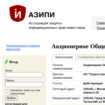
Ассоциация защиты
Главн
информационных прав инвесторов
Техни
Акционерное Обще
Персональные страницы
эмитентов
Организация
Сообщения эмитен
Вход
Полное
Акционерное О
наименование:
Логин:
Краткое
АО "Отделстро
наименование:
Пароль:
Статус:
Действующая
Почтовый адрес:
109240, г. Моск
Запомнить меня на этом
комната 2А
компьютере
Юридический адрес:
109240, Город 
Таганский, ул В
регистрация для: