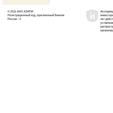
© 2011 АНО АЗИПИ
Ассоциац
Регистрационный код, присвоенный Банком
инвестор
России - 2
лет дейс
уставным
распрост
организа