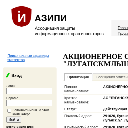
Ассоциация защиты
Главн
информационных прав инвесторов
Техни
АКЦИОНЕРНОЕ 
Персональные страницы
эмитентов
"ЛУГАНСКМЛЫН
Вход
Организация
Сообщения эмитен
Логин:
Полное
АКЦИОНЕРНО
наименование:
Краткое
АО "ЛУГАНС
Пароль:
наименование:
Статус:
Действующая
Запомнить меня на этом
компьютере
Почтовый адрес:
291020, Луганс
Луганск, ул. Л
регистрация для:
Юридический адрес:
291020, Луганс