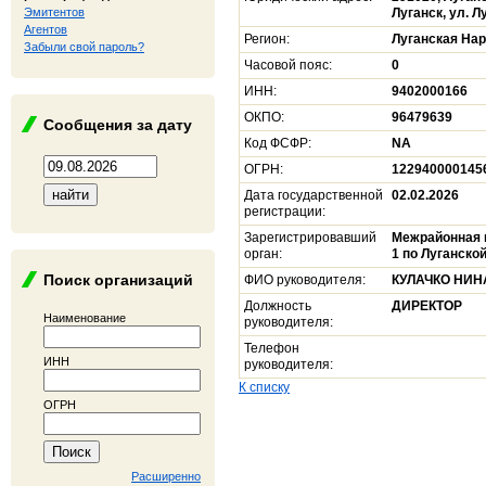
Эмитентов
Луганск, ул. Л
Агентов
Регион:
Луганская На
Забыли свой пароль?
Часовой пояс:
0
ИНН:
9402000166
ОКПО:
96479639
Сообщения за дату
Код ФСФР:
NA
ОГРН:
122940000145
Дата государственной
02.02.2026
регистрации:
Зарегистрировавший
Межрайонная 
орган:
1 по Луганско
Поиск организаций
ФИО руководителя:
КУЛАЧКО НИ
Должность
ДИРЕКТОР
Наименование
руководителя:
Телефон
ИНН
руководителя:
К списку
ОГРН
Расширенно