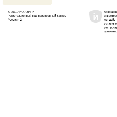
© 2011 АНО АЗИПИ
Ассоциац
Регистрационный код, присвоенный Банком
инвестор
России - 2
лет дейс
уставным
распрост
организа