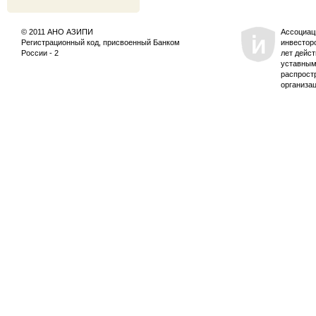
© 2011 АНО АЗИПИ
Ассоциац
Регистрационный код, присвоенный Банком
инвестор
России - 2
лет дейс
уставным
распрост
организа