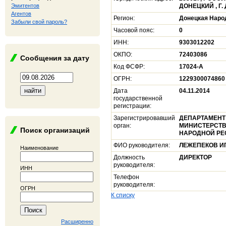
Эмитентов
ДОНЕЦКИЙ , Г. 
Агентов
Регион:
Донецкая Наро
Забыли свой пароль?
Часовой пояс:
0
ИНН:
9303012202
ОКПО:
72403086
Сообщения за дату
Код ФСФР:
17024-A
ОГРН:
1229300074860
Дата
04.11.2014
государственной
регистрации:
Зарегистрировавший
ДЕПАРТАМЕНТ
орган:
МИНИСТЕРСТВ
Поиск организаций
НАРОДНОЙ РЕ
ФИО руководителя:
ЛЕЖЕПЕКОВ И
Наименование
Должность
ДИРЕКТОР
руководителя:
ИНН
Телефон
руководителя:
ОГРН
К списку
Расширенно