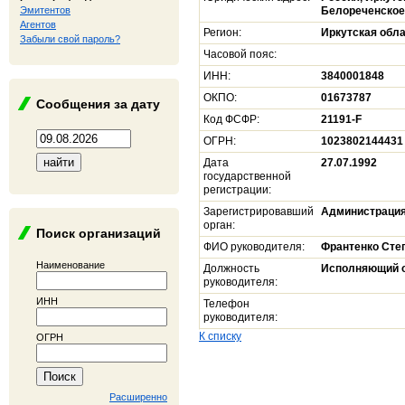
Эмитентов
Белореченское,
Агентов
Регион:
Иркутская обл
Забыли свой пароль?
Часовой пояс:
ИНН:
3840001848
ОКПО:
01673787
Сообщения за дату
Код ФСФР:
21191-F
ОГРН:
1023802144431
Дата
27.07.1992
государственной
регистрации:
Зарегистрировавший
Администрация
орган:
Поиск организаций
ФИО руководителя:
Франтенко Сте
Наименование
Должность
Исполняющий о
руководителя:
ИНН
Телефон
руководителя:
К списку
ОГРН
Расширенно