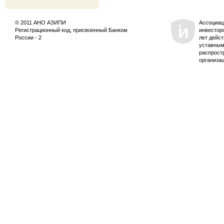
© 2011 АНО АЗИПИ
Ассоциац
Регистрационный код, присвоенный Банком
инвестор
России - 2
лет дейс
уставным
распрост
организа