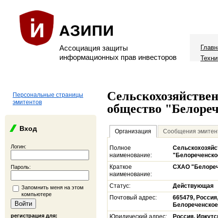
Ассоциация защиты
Главн
информационных прав инвесторов
Техни
Сельскохозяйствен
Персональные страницы
эмитентов
общество "Белоре
Вход
Организация
Сообщения эмитен
Логин:
Полное
Сельскохозяйс
наименование:
"Белореченско
Краткое
СХАО "Белореч
Пароль:
наименование:
Статус:
Действующая
Запомнить меня на этом
компьютере
Почтовый адрес:
665479, Россия,
Белореченское,
регистрация для:
Юридический адрес:
Россия, Иркутск