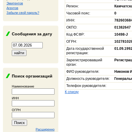
Эмитентов
Регион:
Камчатск
Агентов
Забыли свой пароль?
Часовой пояс:
0
ИНН:
78260368
ОКПО:
01382647
Сообщения за дату
Код ФСФР:
10498-J
ОГРН:
10278102
Дата государственной
01.09.199
регистрации:
Зарегистрировавший
Регистрац
орган:
ФИО руководителя:
Никонов 
Поиск организаций
Должность руководителя:
Генераль
Телефон руководителя:
Наименование
К списку
ИНН
ОГРН
Расширенно