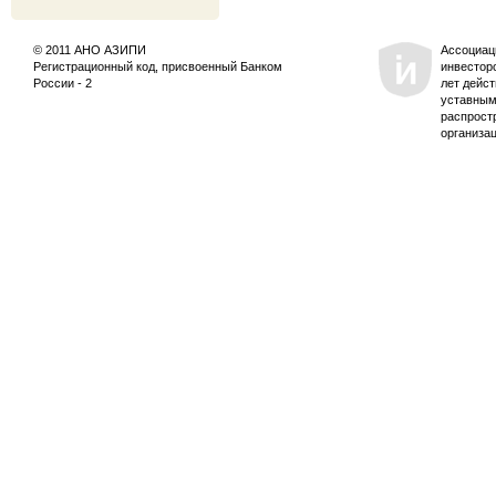
© 2011 АНО АЗИПИ
Ассоциац
Регистрационный код, присвоенный Банком
инвестор
России - 2
лет дейс
уставным
распрост
организа