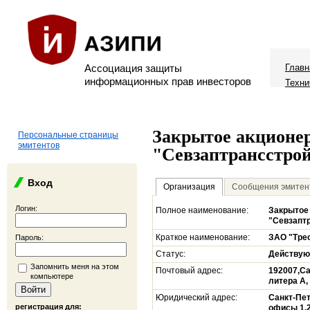
Ассоциация защиты
Главн
информационных прав инвесторов
Техни
Закрытое акционер
Персональные страницы
эмитентов
"Севзаптрансстро
Вход
Организация
Сообщения эмитен
Логин:
Полное наименование:
Закрытое
"Севзапт
Краткое наименование:
ЗАО "Тре
Пароль:
Статус:
Действу
Запомнить меня на этом
Почтовый адрес:
192007,Са
компьютере
литера А,
Юридический адрес:
Санкт-Пет
регистрация для:
офисы 1,2