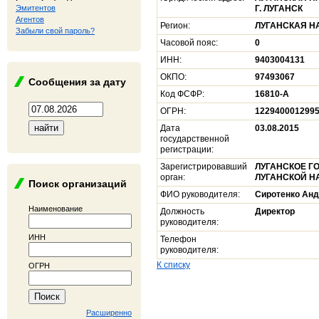
Эмитентов
Г. ЛУГАНСК
Агентов
Регион:
ЛУГАНСКАЯ Н
Забыли свой пароль?
Часовой пояс:
0
ИНН:
9403004131
ОКПО:
97493067
Сообщения за дату
Код ФСФР:
16810-A
ОГРН:
122940001299
Дата
03.08.2015
государственной
регистрации:
Зарегистрировавший
ЛУГАНСКОЕ Г
орган:
ЛУГАНСКОЙ Н
Поиск организаций
ФИО руководителя:
Сиротенко Ан
Наименование
Должность
Директор
руководителя:
ИНН
Телефон
руководителя:
К списку
ОГРН
Расширенно