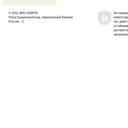
© 2011 АНО АЗИПИ
Ассоциац
Регистрационный код, присвоенный Банком
инвестор
России - 2
лет дейс
уставным
распрост
организа