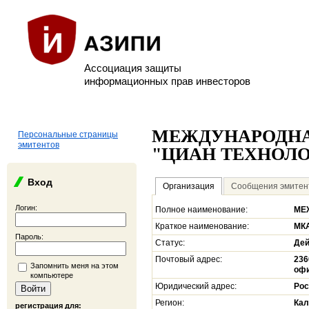
Ассоциация защиты
информационных прав инвесторов
МЕЖДУНАРОДНА
Персональные страницы
эмитентов
"ЦИАН ТЕХНОЛО
Вход
Организация
Сообщения эмитен
Логин:
Полное наименование:
МЕ
Краткое наименование:
МК
Пароль:
Статус:
Де
Почтовый адрес:
236
Запомнить меня на этом
офи
компьютере
Юридический адрес:
Рос
Регион:
Кал
регистрация для: