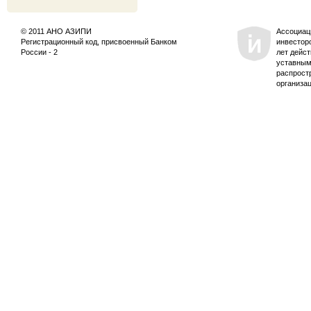
© 2011 АНО АЗИПИ
Ассоциац
Регистрационный код, присвоенный Банком
инвестор
России - 2
лет дейс
уставным
распрост
организа