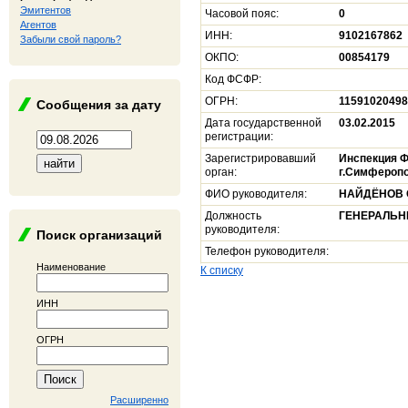
Эмитентов
Часовой пояс:
0
Агентов
ИНН:
9102167862
Забыли свой пароль?
ОКПО:
00854179
Код ФСФР:
ОГРН:
1159102049
Сообщения за дату
Дата государственной
03.02.2015
регистрации:
Зарегистрировавший
Инспекция Ф
орган:
г.Симфероп
ФИО руководителя:
НАЙДЁНОВ 
Должность
ГЕНЕРАЛЬН
руководителя:
Поиск организаций
Телефон руководителя:
Наименование
К списку
ИНН
ОГРН
Расширенно