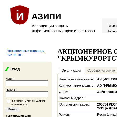
Ассоциация защиты
Главн
информационных прав инвесторов
Техни
АКЦИОНЕРНОЕ 
Персональные страницы
эмитентов
"КРЫМКУРОРТС
Вход
Организация
Сообщения эмитен
Логин:
Полное наименование:
АКЦИОНЕРН
Краткое наименование:
АО "КРЫМК
Пароль:
Статус:
Действующ
Почтовый адрес:
Запомнить меня на этом
компьютере
Юридический адрес:
295034 РЕ
УЛИЦА ДЕКА
Регион:
Республика
регистрация для: