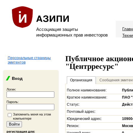
Ассоциация защиты
Главн
информационных прав инвесторов
Техни
Публичное акцион
Персональные страницы
эмитентов
"Центрресурс"
Вход
Организация
Сообщения эмитен
Логин:
Полное наименование:
Публи
Краткое наименование:
ПАО "
Пароль:
Статус:
Дейс
Почтовый адрес:
Запомнить меня на этом
компьютере
Юридический адрес:
109004
Регион:
Москв
регистрация для: