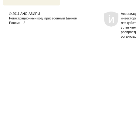
© 2011 АНО АЗИПИ
Ассоциац
Регистрационный код, присвоенный Банком
инвестор
России - 2
лет дейс
уставным
распрост
организа