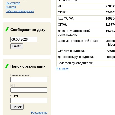
Часовой пояс:
0
Эмитентов
ИНН:
77094
Агентов
Забыли свой пароль?
ОКПО:
42464
Код ФСФР:
16075
ОГРН:
11577
Сообщения за дату
Дата государственной
16.03
регистрации:
Зарегистрировавший орган:
Инспе
г. Мос
ФИО руководителя:
Рубле
Должность руководителя:
Генер
Телефон руководителя:
Поиск организаций
К списку
Наименование
ИНН
ОГРН
Расширенно