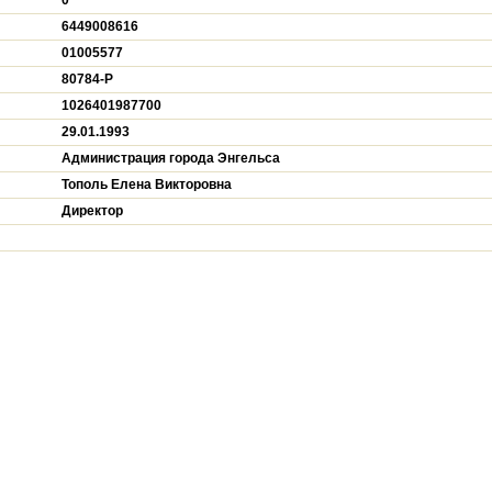
0
6449008616
01005577
80784-P
1026401987700
29.01.1993
Администрация города Энгельса
Тополь Елена Викторовна
Директор