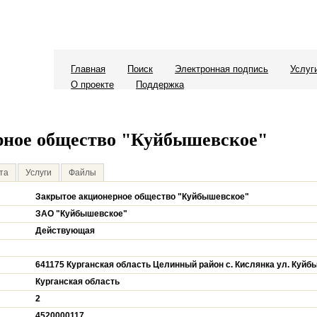
Главная
Поиск
Электронная подпись
Услуг
О проекте
Поддержка
рное общество "Куйбышевское"
та
Услуги
Файлы
Закрытое акционерное общество "Куйбышевское"
ЗАО "Куйбышевское"
Действующая
641175 Курганская область Целинный район с. Кислянка ул. Куйб
Курганская область
2
4520000117