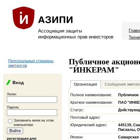
Ассоциация защиты
Главн
информационных прав инвесторов
Техни
Публичное акцион
Персональные страницы
эмитентов
"ИНКЕРАМ"
Вход
Организация
Сообщения эмитен
Логин:
Полное наименование:
Публичное 
Краткое наименование:
ПАО "ИНКЕ
Пароль:
Статус:
Действующ
Почтовый адрес:
Запомнить меня на этом
компьютере
Юридический адрес:
445139, Са
Пискалы, О
Регион:
Самарская 
регистрация для: