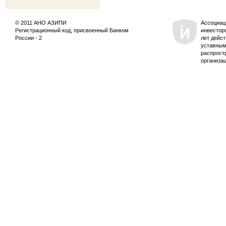
© 2011 АНО АЗИПИ
Ассоциац
Регистрационный код, присвоенный Банком
инвестор
России - 2
лет дейс
уставным
распрост
организа