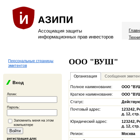
Ассоциация защиты
Главн
информационных прав инвесторов
Техни
ООО "ВУШ"
Персональные страницы
эмитентов
Организация
Сообщения эмитен
Вход
Полное наименование:
ООО "ВУ
Логин:
Краткое наименование:
ООО "ВУ
Статус:
Действу
Пароль:
Почтовый адрес:
123242, Р
д. 12, стр.
Запомнить меня на этом
Юридический адрес:
123242, Р
компьютере
д. 12, стр.
Регион:
Москва
регистрация для: