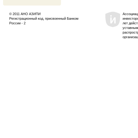
© 2011 АНО АЗИПИ
Ассоциац
Регистрационный код, присвоенный Банком
инвестор
России - 2
лет дейс
уставным
распрост
организа