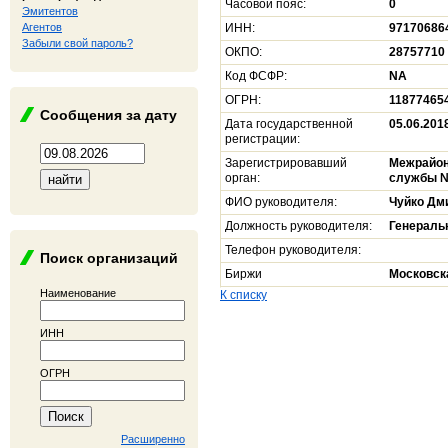
Часовой пояс:
0
Эмитентов
Агентов
ИНН:
97170686
Забыли свой пароль?
ОКПО:
28757710
Код ФСФР:
NA
ОГРН:
11877465
Сообщения за дату
Дата государственной
05.06.201
регистрации:
Зарегистрировавший
Межрайон
орган:
службы №
ФИО руководителя:
Чуйко Дм
Должность руководителя:
Генераль
Телефон руководителя:
Поиск организаций
Биржи
Московск
Наименование
К списку
ИНН
ОГРН
Расширенно