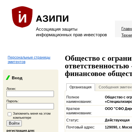
Ассоциация защиты
Главн
информационных прав инвесторов
Техни
Общество с огран
Персональные страницы
эмитентов
ответственностью
финансовое общес
Вход
Организация
Сообщения эмитен
Логин:
Полное
Общество с ог
Пароль:
наименование:
«Специализиро
Краткое
ООО "СФО Дир
наименование:
Запомнить меня на этом
компьютере
Статус:
Действующая
Почтовый адрес:
129090, г. Моск
регистрация для: